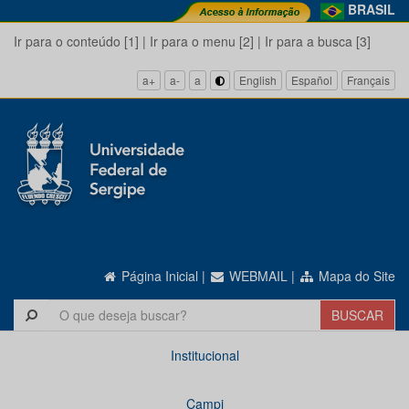
BRASIL
Ir para o conteúdo [1]
|
Ir para o menu [2]
|
Ir para a busca [3]
a+
a-
a
English
Español
Français
Página Inicial
|
WEBMAIL
|
Mapa do Site
Institucional
Campi