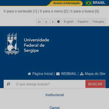
BRASIL
Ir para o conteúdo [1]
|
Ir para o menu [2]
|
Ir para a busca [3]
a+
a-
a
English
Español
Français
Página Inicial
|
WEBMAIL
|
Mapa do Site
Institucional
Campi